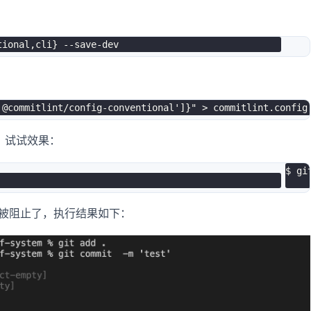
tional,cli} --save-dev
'@commitlint/config-conventional']}" > commitlint.config
，试试效果：
$ gi
范，所以被阻止了，执行结果如下：