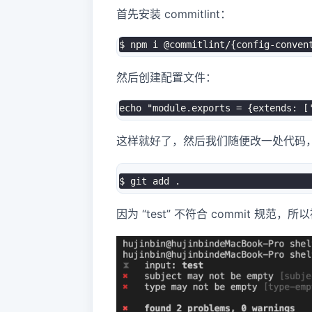
首先安装 commitlint：
$ npm i @commitlint/{config-conven
然后创建配置文件：
echo "module.exports = {extends: [
这样就好了，然后我们随便改一处代码
$ git add .
因为 “test” 不符合 commit 规