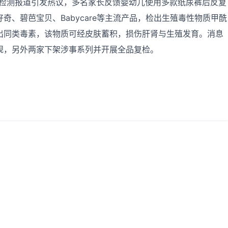
发布检测报道引发热议，多名家长反馈婴幼儿使用多款纸尿裤后反复
奇、碧芭宝贝、Babycare等主流产品，检出生殖毒性物质甲酰
出同类毒素，该物质可经皮肤蓄积，损伤肝肾与生殖发育。消息
规，另外两家下架涉事系列并开展全品复检。