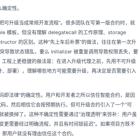
么确定性。
把可升级当成常规开发流程"。很多团队在写第一版合约时，就
able 模板，但没有理解 delegatecall 的工作原理、storage
 和 constructor 的区别。这种"先上车后补票"的做法，往往在第一次升
t 冲突导致状态错乱，要么 initializer 被重复调用导致权限丢失，要
恶意初始化。工程上更稳健的做法是：在进入升级代理之前，先用不可升级
计、部署），理解哪些地方可能需要升级，再决定是否需要引入
码即法律"的确定性。用户和开发者之所以信任智能合约，是因
代码，然后相信它会按预期执行。但可升级合约引入了一个"可
就被换掉了。这种不确定性需要通过"治理透明"来弥补：用户虽
变更需要经过明确流程，并且有时间锁延迟"。如果项目方既不
，那用户就没有理由信任这个合约。