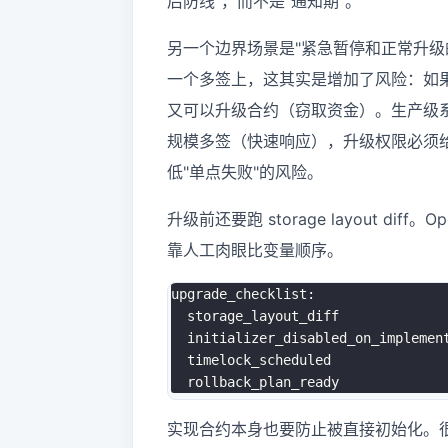
后防线"，而不是"通知期"。
另一个边界场景是"紧急暂停和正常升级的
一个多签上，这其实是增加了风险：如
又可以升级合约（窃取资金）。生产级系
规模多签（快速响应），升级权限必须给
低"单点失败"的风险。
升级前还要跑 storage layout di
靠人工肉眼比变量顺序。
upgrade_checklist:

  storage_layout_diff

  initializer_disabled_on_implement
  timelock_scheduled

实现合约本身也要防止被直接初始化。很多事故来自