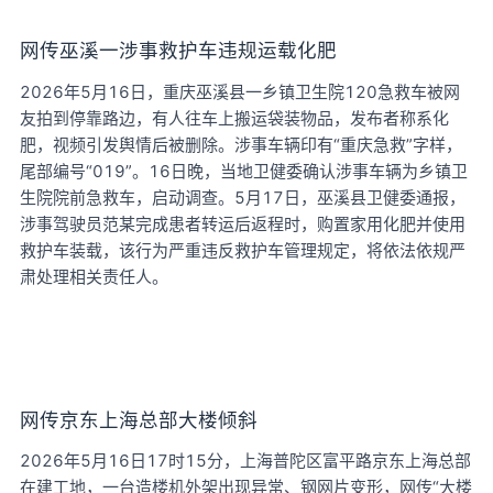
网传巫溪一涉事救护车违规运载化肥
2026年5月16日，重庆巫溪县一乡镇卫生院120急救车被网
友拍到停靠路边，有人往车上搬运袋装物品，发布者称系化
肥，视频引发舆情后被删除。涉事车辆印有“重庆急救”字样，
尾部编号“019”。16日晚，当地卫健委确认涉事车辆为乡镇卫
生院院前急救车，启动调查。5月17日，巫溪县卫健委通报，
涉事驾驶员范某完成患者转运后返程时，购置家用化肥并使用
救护车装载，该行为严重违反救护车管理规定，将依法依规严
肃处理相关责任人。
网传京东上海总部大楼倾斜
2026年5月16日17时15分，上海普陀区富平路京东上海总部
在建工地，一台造楼机外架出现异常、钢网片变形，网传“大楼