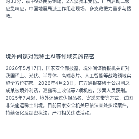
时30分，震中9处民房倒塌，2人获救未受伤。广西启动二级
应急响应，中国地震局派工作组赴现场，多支救援力量参与搜
救。
境外间谍对我稀土AI等领域实施窃密
2026年5月17日，国家安全部披露，境外间谍情报机关正对
我国稀土、光伏、半导体、高端芯片、人工智能等战略领域实
施全方位窃密。2026年4月23日，官方通报某稀土公司副总
成某被境外利诱，泄露稀土收储等7项机密，涉案人员获刑。
2025年7月起，境外还通过伪报品名、寄递夹带等方式，试图
非法偷运稀土出境。目前国家安全机关已依法查处多起案件，
持续强化反窃密执法，严打相关违法活动。