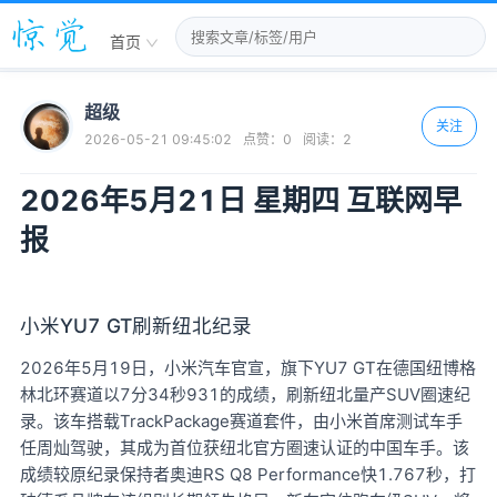
首页
超级
关注
2026-05-21 09:45:02
点赞：
0
阅读：
2
2026年5月21日 星期四 互联网早
报
小米YU7 GT刷新纽北纪录
2026年5月19日，小米汽车官宣，旗下YU7 GT在德国纽博格
林北环赛道以7分34秒931的成绩，刷新纽北量产SUV圈速纪
录。该车搭载TrackPackage赛道套件，由小米首席测试车手
任周灿驾驶，其成为首位获纽北官方圈速认证的中国车手。该
成绩较原纪录保持者奥迪RS Q8 Performance快1.767秒，打