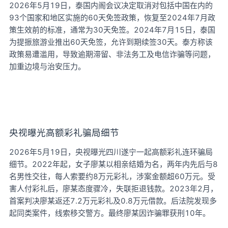
2026年5月19日，泰国内阁会议决定取消对包括中国在内的
93个国家和地区实施的60天免签政策，恢复至2024年7月政
策生效前的标准，通常为30天免签。2024年7月15日，泰国
为提振旅游业推出60天免签，允许到期续签30天。泰方称该
政策易遭滥用，导致逾期滞留、非法务工及电信诈骗等问题，
加重边境与治安压力。
央视曝光高额彩礼骗局细节
2026年5月19日，央视曝光四川遂宁一起高额彩礼连环骗局
细节。2022年起，女子廖某以相亲结婚为名，两年内先后与8
名男性交往，每人索要约8万元彩礼，涉案金额超60万元。受
害人付彩礼后，廖某态度骤冷，失联拒退钱款。2023年2月，
首案判决廖某返还7.2万元彩礼及0.8万元借款。后法院发现多
起同类案件，线索移交警方。最终廖某因诈骗罪获刑10年。