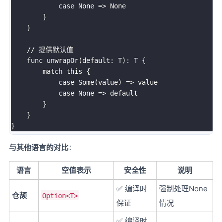
            case None => None

        }

    }

    // 提供默认值

    func unwrapOr(default: T): T {

        match this {

            case Some(value) => value

            case None => default

        }

    }

与其他语言的对比
：
语言
空值表示
安全性
说明
✅ 编译时
强制处理None
仓颉
Option<T>
保证
情况
✅ 编译时