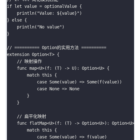
if let value = optionalValue {

    println("Value: ${value}")

} else {

    println("No value")

}

// ========== Option的实用方法 ==========

extension Option<T> {

    // 映射操作

    func map<U>(f: (T) -> U): Option<U> {

        match this {

            case Some(value) => Some(f(value))

            case None => None

        }

    }

    // 扁平化映射

    func flatMap<U>(f: (T) -> Option<U>): Option<U> {

        match this {

            case Some(value) => f(value)
