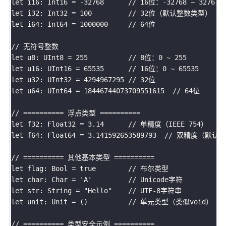
let i16: Int16 = -32768      // 16位：-32768 ~ 32767

let i32: Int32 = 100         // 32位（默认整数类型）

let i64: Int64 = 1000000     // 64位

// 无符号整数

let u8: UInt8 = 255          // 8位：0 ~ 255

let u16: UInt16 = 65535      // 16位：0 ~ 65535

let u32: UInt32 = 4294967295 // 32位

let u64: UInt64 = 18446744073709551615  // 64位

// ========== 浮点类型 ==========

let f32: Float32 = 3.14      // 单精度（IEEE 754）

let f64: Float64 = 3.141592653589793  // 双精度（默认）

// ========== 其他基本类型 ==========

let flag: Bool = true        // 布尔类型

let char: Char = 'A'         // Unicode字符

let str: String = "Hello"    // UTF-8字符串

let unit: Unit = ()          // 单元类型（类似void）

// ========== 类型安全示例 ==========
