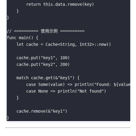
        return this.data.remove(key)

    }

}

// ========== 使用示例 ==========

func main() {

    let cache = Cache<String, Int32>::new()

    cache.put("key1", 100)

    cache.put("key2", 200)

    match cache.get(&"key1") {

        case Some(value) => println("Found: ${value}")
        case None => println("Not found")

    }

    cache.remove(&"key1")
