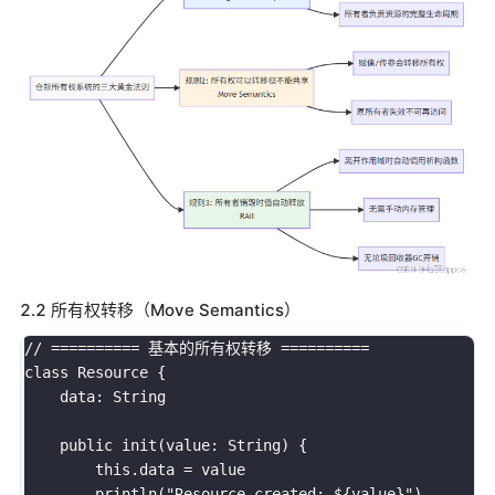
2.2 所有权转移（Move Semantics）
// ========== 基本的所有权转移 ==========

class Resource {

    data: String

    public init(value: String) {

        this.data = value

        println("Resource created: ${value}")
