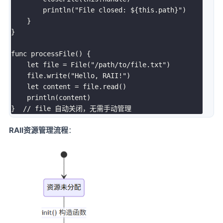
        println("File closed: ${this.path}")

    }

}

func processFile() {

    let file = File("/path/to/file.txt")

    file.write("Hello, RAII!")

    let content = file.read()

    println(content)

RAII资源管理流程
：