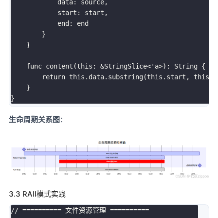
            data: source,

            start: start,

            end: end

        }

    }

    func content(this: &StringSlice<'a>): String {

        return this.data.substring(this.start, this.en
    }

生命周期关系图
：
3.3 RAII模式实践
// ========== 文件资源管理 ==========
