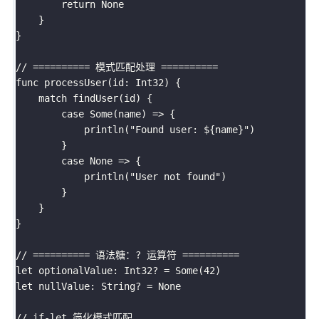
        return None

    }

}

// ========== 模式匹配处理 ==========

func processUser(id: Int32) {

    match findUser(id) {

        case Some(name) => {

            println("Found user: ${name}")

        }

        case None => {

            println("User not found")

        }

    }

}

// ========== 语法糖：? 运算符 ==========

let optionalValue: Int32? = Some(42)

let nullValue: String? = None

// if-let 简化模式匹配
