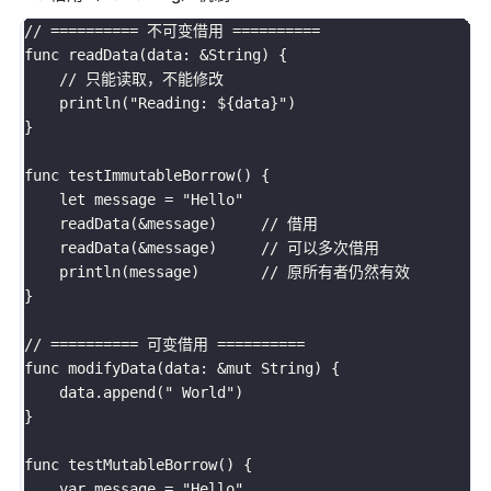
// ========== 不可变借用 ==========

func readData(data: &String) {

    // 只能读取，不能修改

    println("Reading: ${data}")

}

func testImmutableBorrow() {

    let message = "Hello"

    readData(&message)     // 借用

    readData(&message)     // 可以多次借用

    println(message)       // 原所有者仍然有效

}

// ========== 可变借用 ==========

func modifyData(data: &mut String) {

    data.append(" World")

}

func testMutableBorrow() {

    var message = "Hello"
