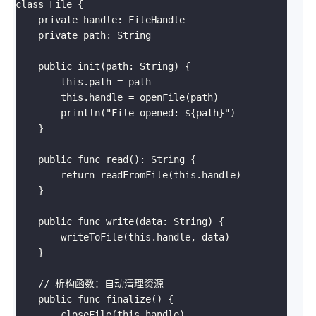
class File {

    private handle: FileHandle

    private path: String

    public init(path: String) {

        this.path = path

        this.handle = openFile(path)

        println("File opened: ${path}")

    }

    public func read(): String {

        return readFromFile(this.handle)

    }

    public func write(data: String) {

        writeToFile(this.handle, data)

    }

    // 析构函数：自动清理资源

    public func finalize() {

        closeFile(this.handle)
