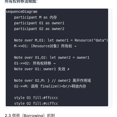
所有权转移流程图
：
sequenceDiagram

    participant M as 内存

    participant O1 as owner1

    participant O2 as owner2

    Note over M,O1: let owner1 = Resource("data")

    M->>O1: [Resource对象] 所有权 →

    Note over O1,O2: let owner2 = owner1

    O1->>O2: 所有权转移 →

    Note over O1: owner1 失效 ✗

    Note over O2,M: } // owner2 离开作用域

    O2->>M: 调用 finalize()<br/>释放内存

    style O1 fill:#ffcccc

2.3 借用（Borrowing）机制