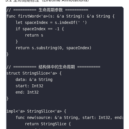
// ========== 生命周期参数 ==========

func firstWord<'a>(s: &'a String): &'a String {

    let spaceIndex = s.indexOf(' ')

    if spaceIndex == -1 {

        return s

    }

    return s.substring(0, spaceIndex)

}

// ========== 结构体中的生命周期 ==========

struct StringSlice<'a> {

    data: &'a String

    start: Int32

    end: Int32

}

impl<'a> StringSlice<'a> {

    func new(source: &'a String, start: Int32, end: I
        return StringSlice {
