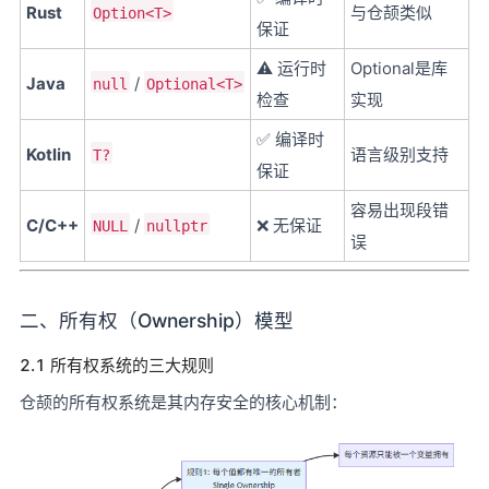
Rust
与仓颉类似
Option<T>
保证
⚠️ 运行时
Optional是库
Java
/
null
Optional<T>
检查
实现
✅ 编译时
Kotlin
语言级别支持
T?
保证
容易出现段错
C/C++
/
❌ 无保证
NULL
nullptr
误
二、所有权（Ownership）模型
2.1 所有权系统的三大规则
仓颉的所有权系统是其内存安全的核心机制：