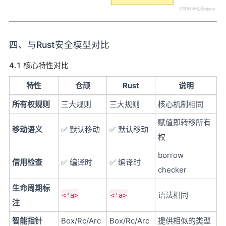
四、与Rust安全模型对比
4.1 核心特性对比
特性
仓颉
Rust
说明
所有权规则
三大规则
三大规则
核心机制相同
赋值即转移所有
移动语义
✅ 默认移动
✅ 默认移动
权
borrow
借用检查
✅ 编译时
✅ 编译时
checker
生命周期标
语法相同
<'a>
<'a>
注
智能指针
Box/Rc/Arc
Box/Rc/Arc
提供相似的类型