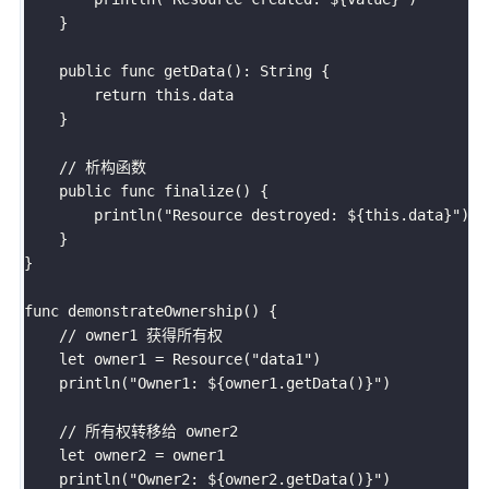
    }

    public func getData(): String {

        return this.data

    }

    // 析构函数

    public func finalize() {

        println("Resource destroyed: ${this.data}")

    }

}

func demonstrateOwnership() {

    // owner1 获得所有权

    let owner1 = Resource("data1")

    println("Owner1: ${owner1.getData()}")

    // 所有权转移给 owner2

    let owner2 = owner1

    println("Owner2: ${owner2.getData()}")
