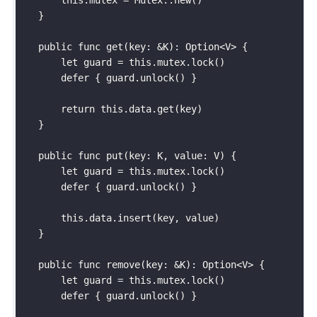
    }

    public func get(key: &K): Option<V> {

        let guard = this.mutex.lock()

        defer { guard.unlock() }

        return this.data.get(key)

    }

    public func put(key: K, value: V) {

        let guard = this.mutex.lock()

        defer { guard.unlock() }

        this.data.insert(key, value)

    }

    public func remove(key: &K): Option<V> {

        let guard = this.mutex.lock()

        defer { guard.unlock() }
