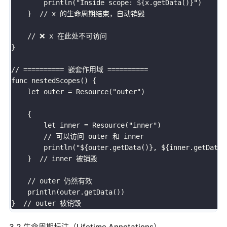
        println("Inside scope: ${x.getData()}")

    }  // x 的生命周期结束，自动销毁

    // ❌ x 在此处不可访问

}

// ========== 嵌套作用域 ==========

func nestedScopes() {

    let outer = Resource("outer")

    {

        let inner = Resource("inner")

        // 可以访问 outer 和 inner

        println("${outer.getData()}, ${inner.getData()
    }  // inner 被销毁

    // outer 仍然有效

    println(outer.getData())

3.2 生命周期标注（Lifetime Annotations）